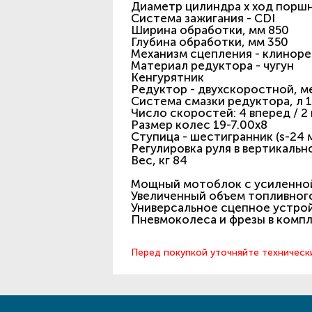
Диаметр цилиндра х ход поршня
Система зажигания - CDI
Ширина обработки, мм 850
Глубина обработки, мм 350
Механизм сцепления - клинор
Материал редуктора - чугун
Кенгурятник
Редуктор - двухскоростной, 
Система смазки редуктора, л 1
Число скоростей: 4 вперед / 2
Размер колес 19-7.00х8
Cтупица - шестигранник (s-24 
Регулировка руля в вертикаль
Вес, кг 84
Мощный мотоблок с усиленной
Увеличенный объем топливного
Универсальное сцепное устро
Пневмоколеса и фрезы в компл
Перед покупкой уточняйте техническ