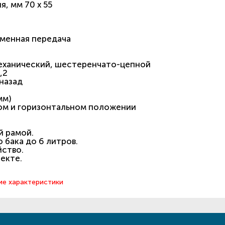
, мм 70 х 55
еменная передача
механический, шестеренчато-цепной
,2
 назад
мм)
ном и горизонтальном положении
 рамой.
 бака до 6 литров.
йство.
екте.
ие характеристики