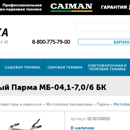
8-800-775-79-00
БАРНАУ
СНЕГОУБОРОЧНАЯ И
САДОВАЯ ТЕХНИКА
СИЛОВАЯ ТЕХНИКА
ТЕПЛОВАЯ ТЕХНИКА
й Парма МБ-04,1-7,0/6 БК
тиваторы и навесное
-
Мотоблоки бензиновые
-
Парма
-
Мотобло
Артикул:
02.017.00015
В наличии