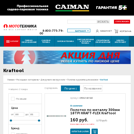
ИСКАТЬ
СТАТУС РЕМОНТА
8-800-775-79-
БАРНАУЛ
КАБИНЕТ
КОРЗИНА
00
СНЕГОУБОРОЧНАЯ
ПНЕВМО
САДОВАЯ
СТРОИТЕЛЬНОЕ
ЭЛЕКТРО
КАТАЛОГ
СИЛОВАЯ ТЕХНИКА
И ТЕПЛОВАЯ
ОБОРУДОВАНИЕ
ТЕХНИКА
ОБОРУДОВАНИЕ
ИНСТРУМЕНТ
ТЕХНИКА
Kraftool
Главная
-
Расходные материалы
-
Для ручного инструмента
-
Полотна и рукоятки для ножовок
-
Kraftool
Сортировать:
По цене
По названию
Найдено 2 товара
Артикул:
15942-18-S10
По акции
В наличии
Цена
Полотно по металлу 300мм
18TPI KRAFT-FLEX Kraftool
от
до
160 руб.
170 руб.
Цена при заказе на сайте
Бренд
КУПИТЬ В 1 КЛИК