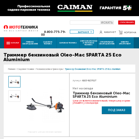
ИСКАТЬ
СТАТУС РЕМОНТА
8-800-775-79-
БАРНАУЛ
КАБИНЕТ
КОРЗИНА
00
СНЕГОУБОРОЧНАЯ
ПНЕВМО
САДОВАЯ
СТРОИТЕЛЬНОЕ
ЭЛЕКТРО
КАТАЛОГ
СИЛОВАЯ ТЕХНИКА
И ТЕПЛОВАЯ
ОБОРУДОВАНИЕ
ТЕХНИКА
ОБОРУДОВАНИЕ
ИНСТРУМЕНТ
ТЕХНИКА
Триммер бензиновый Oleo-Mac SPARTA 25 Eco
Aluminium
Главная
-
Садовая техника
-
Газонокосилки и триммеры
-
Триммер бензиновый Oleo-Mac SPARTA 25 Eco Aluminium
Артикул:
6103-9137E1T
Нет на складе
Триммер бензиновый Oleo-Mac
SPARTA 25 Eco Aluminium
Цена не является окончательной, точную цену и сроки
уточняйте у менеджера
ПОД ЗАКАЗ
Наведите для увеличения картинки