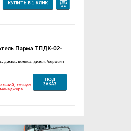
КУПИТЬ В 1 КЛИК
атель Парма ТПДК-02-
р., диспл., колеса, дизель/керосин
ПОД
ЗАКАЗ
тельной, точную
у менеджера