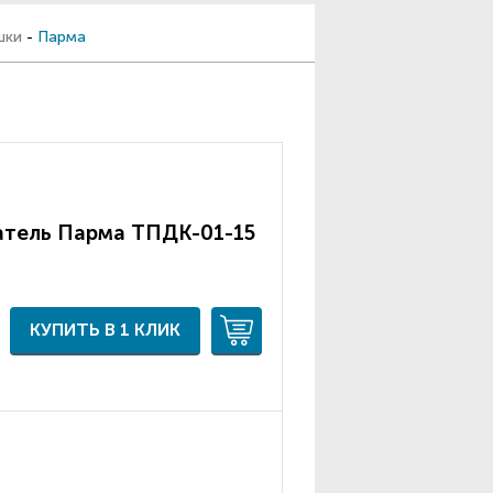
шки
-
Парма
атель Парма ТПДК-01-15
КУПИТЬ В 1 КЛИК