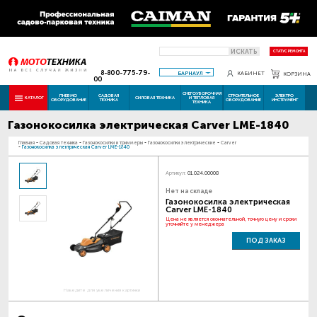
ИСКАТЬ
СТАТУС РЕМОНТА
8-800-775-79-
БАРНАУЛ
КАБИНЕТ
КОРЗИНА
00
СНЕГОУБОРОЧНАЯ
ПНЕВМО
САДОВАЯ
СТРОИТЕЛЬНОЕ
ЭЛЕКТРО
КАТАЛОГ
СИЛОВАЯ ТЕХНИКА
И ТЕПЛОВАЯ
ОБОРУДОВАНИЕ
ТЕХНИКА
ОБОРУДОВАНИЕ
ИНСТРУМЕНТ
ТЕХНИКА
Газонокосилка электрическая Carver LME-1840
Главная
-
Садовая техника
-
Газонокосилки и триммеры
-
Газонокосилки электрические
-
Carver
-
Газонокосилка электрическая Carver LME-1840
Артикул:
01.024.00008
Нет на складе
Газонокосилка электрическая
Carver LME-1840
Цена не является окончательной, точную цену и сроки
уточняйте у менеджера
ПОД ЗАКАЗ
Наведите для увеличения картинки