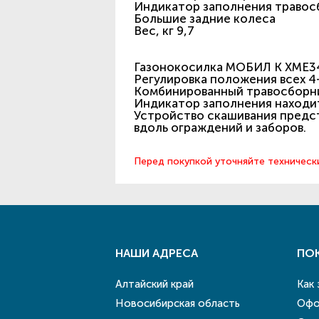
Индикатор заполнения травос
Большие задние колеса
Вес, кг 9,7
Газонокосилка МОБИЛ К XME34
Регулировка положения всех 4
Комбинированный травосборник
Индикатор заполнения находит
Устройство скашивания предст
вдоль ограждений и заборов.
Перед покупкой уточняйте техническ
НАШИ АДРЕСА
ПО
Алтайский край
Как
Новосибирская область
Офо