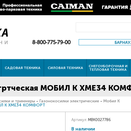
8-800-775-79-00
БАРНАУ
СНЕГОУБОРОЧНАЯ И
САДОВАЯ ТЕХНИКА
СИЛОВАЯ ТЕХНИКА
ТЕПЛОВАЯ ТЕХНИКА
ктртческая МОБИЛ К XME34 КОМ
силки и триммеры
-
Газонокосилки электрические
-
Мобил К
БИЛ К XME34 КОМФОРТ
Артикул:
MBK0027786
В наличии