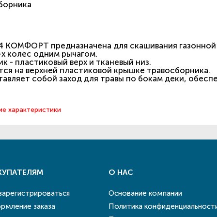
борника
 КОМФОРТ предназначена для скашивания газонной т
-х колес одним рычагом.
 - пластиковый верх и тканевый низ.
ся на верхней пластиковой крышке травосборника.
авляет собой заход для травы по бокам деки, обес
ие характеристики
КУПАТЕЛЯМ
О НАС
 зарегистрироваться
Основание компании
рмление заказа
Политика конфиденциальност