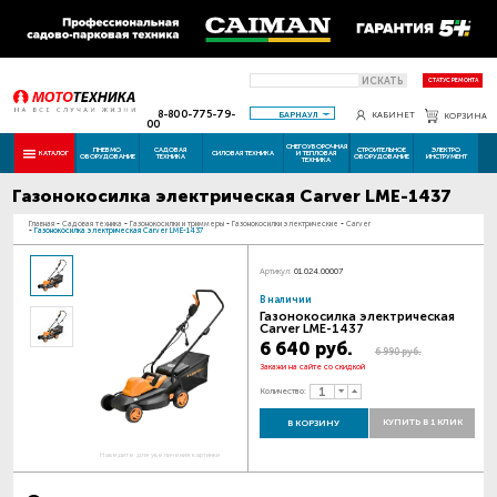
ИСКАТЬ
СТАТУС РЕМОНТА
8-800-775-79-
БАРНАУЛ
КАБИНЕТ
КОРЗИНА
00
СНЕГОУБОРОЧНАЯ
ПНЕВМО
САДОВАЯ
СТРОИТЕЛЬНОЕ
ЭЛЕКТРО
КАТАЛОГ
СИЛОВАЯ ТЕХНИКА
И ТЕПЛОВАЯ
ОБОРУДОВАНИЕ
ТЕХНИКА
ОБОРУДОВАНИЕ
ИНСТРУМЕНТ
ТЕХНИКА
Газонокосилка электрическая Carver LME-1437
Главная
-
Садовая техника
-
Газонокосилки и триммеры
-
Газонокосилки электрические
-
Carver
-
Газонокосилка электрическая Carver LME-1437
Артикул:
01.024.00007
В наличии
Газонокосилка электрическая
Carver LME-1437
6 640 руб.
6 990 руб.
Закажи на сайте со скидкой
Количество:
КУПИТЬ В 1 КЛИК
В КОРЗИНУ
Наведите для увеличения картинки