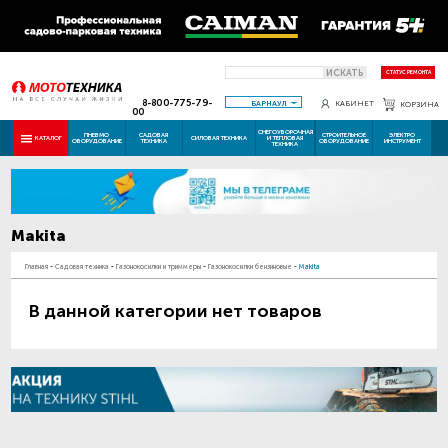
ИСКАТЬ
СТАТУС РЕМОНТА
8-800-775-79-
БАРНАУЛ
КАБИНЕТ
КОРЗИНА
00
СНЕГОУБОРОЧНАЯ
ПНЕВМО
САДОВАЯ
СТРОИТЕЛЬНОЕ
ЭЛЕКТРО
КАТАЛОГ
СИЛОВАЯ ТЕХНИКА
И ТЕПЛОВАЯ
ОБОРУДОВАНИЕ
ТЕХНИКА
ОБОРУДОВАНИЕ
ИНСТРУМЕНТ
ТЕХНИКА
Makita
Главная
-
Садовая техника
-
Газонокосилки и триммеры
-
Газонокосилки бензиновые
-
Makita
В данной категории нет товаров