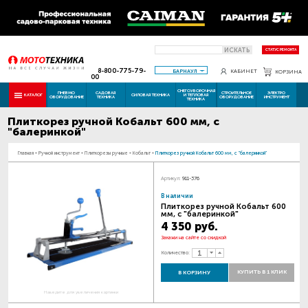
ИСКАТЬ
СТАТУС РЕМОНТА
8-800-775-79-
БАРНАУЛ
КАБИНЕТ
КОРЗИНА
00
СНЕГОУБОРОЧНАЯ
ПНЕВМО
САДОВАЯ
СТРОИТЕЛЬНОЕ
ЭЛЕКТРО
КАТАЛОГ
СИЛОВАЯ ТЕХНИКА
И ТЕПЛОВАЯ
ОБОРУДОВАНИЕ
ТЕХНИКА
ОБОРУДОВАНИЕ
ИНСТРУМЕНТ
ТЕХНИКА
Плиткорез ручной Кобальт 600 мм, с
"балеринкой"
Главная
-
Ручной инструмент
-
Плиткорезы ручные
-
Кобальт
-
Плиткорез ручной Кобальт 600 мм, с "балеринкой"
Артикул:
911-376
В наличии
Плиткорез ручной Кобальт 600
мм, с "балеринкой"
4 350 руб.
Закажи на сайте со скидкой
Количество:
КУПИТЬ В 1 КЛИК
В КОРЗИНУ
Наведите для увеличения картинки