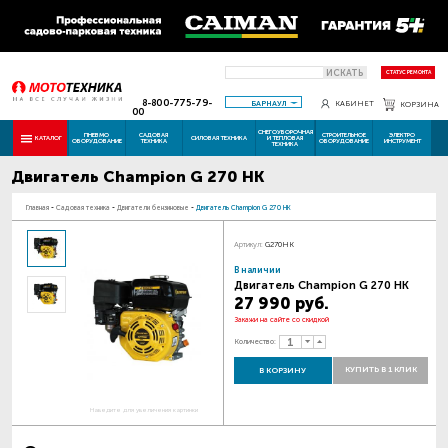
ИСКАТЬ
СТАТУС РЕМОНТА
8-800-775-79-
БАРНАУЛ
КАБИНЕТ
КОРЗИНА
00
СНЕГОУБОРОЧНАЯ
ПНЕВМО
САДОВАЯ
СТРОИТЕЛЬНОЕ
ЭЛЕКТРО
КАТАЛОГ
СИЛОВАЯ ТЕХНИКА
И ТЕПЛОВАЯ
ОБОРУДОВАНИЕ
ТЕХНИКА
ОБОРУДОВАНИЕ
ИНСТРУМЕНТ
ТЕХНИКА
Двигатель Champion G 270 HK
Главная
-
Садовая техника
-
Двигатели бензиновые
-
Двигатель Champion G 270 HK
Артикул:
G270HK
В наличии
Двигатель Champion G 270 HK
27 990 руб.
Закажи на сайте со скидкой
Количество:
КУПИТЬ В 1 КЛИК
В КОРЗИНУ
Наведите для увеличения картинки