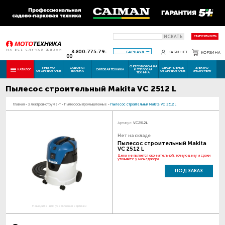
ИСКАТЬ
СТАТУС РЕМОНТА
8-800-775-79-
БАРНАУЛ
КАБИНЕТ
КОРЗИНА
00
СНЕГОУБОРОЧНАЯ
ПНЕВМО
САДОВАЯ
СТРОИТЕЛЬНОЕ
ЭЛЕКТРО
КАТАЛОГ
СИЛОВАЯ ТЕХНИКА
И ТЕПЛОВАЯ
ОБОРУДОВАНИЕ
ТЕХНИКА
ОБОРУДОВАНИЕ
ИНСТРУМЕНТ
ТЕХНИКА
Пылесос строительный Makita VC 2512 L
Главная
-
Электроинструмент
-
Пылесосы промышленные
-
Пылесос строительный Makita VC 2512 L
Артикул:
VC2512L
Нет на складе
Пылесос строительный Makita
VC 2512 L
Цена не является окончательной, точную цену и сроки
уточняйте у менеджера
ПОД ЗАКАЗ
Наведите для увеличения картинки