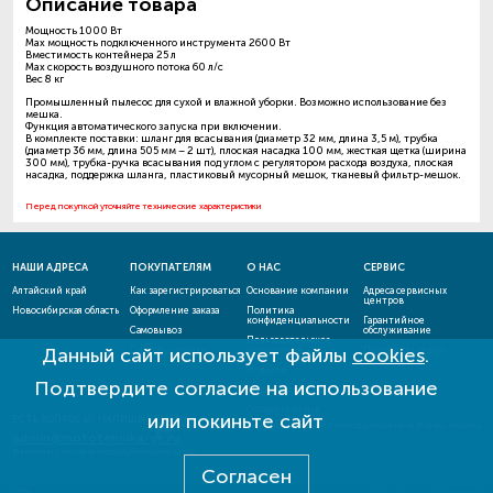
Описание товара
Мощность 1000 Вт
Max мощность подключенного инструмента 2600 Вт
Вместимость контейнера 25 л
Max скорость воздушного потока 60 л/с
Вес 8 кг
Промышленный пылесос для сухой и влажной уборки. Возможно использование без
мешка.
Функция автоматического запуска при включении.
В комплекте поставки: шланг для всасывания (диаметр 32 мм, длина 3,5 м), трубка
(диаметр 36 мм, длина 505 мм – 2 шт), плоская насадка 100 мм, жесткая щетка (ширина
300 мм), трубка-ручка всасывания под углом с регулятором расхода воздуха, плоская
насадка, поддержка шланга, пластиковый мусорный мешок, тканевый фильтр-мешок.
Перед покупкой уточняйте технические характеристики
НАШИ АДРЕСА
ПОКУПАТЕЛЯМ
О НАС
СЕРВИС
Алтайский край
Как зарегистрироваться
Основание компании
Адреса сервисных
центров
Новосибирская область
Оформление заказа
Политика
конфиденциальности
Гарантийное
Самовывоз
обслуживание
Пользовательское
Данный сайт использует файлы
cookies
.
Способы оплаты
соглашение
Проверить статус
ремонта
Новости
Подтвердите согласие на использование
Акции и скидки
Оставить отзыв
или покиньте сайт
ЕСТЬ ВОПРОСЫ? НАПИШИТЕ НАМ!
admin@mototehnika-gk.ru
Внимание! Сайт не является публичной офертой!
Согласен