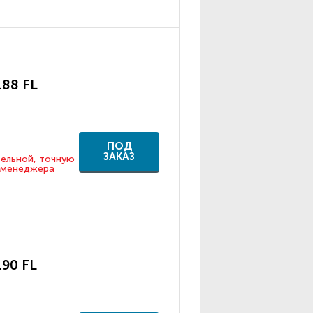
188 FL
ПОД
ЗАКАЗ
тельной, точную
у менеджера
190 FL