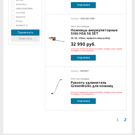
AL-KO
EINHELL
ПОД ЗАКАЗ
GREENWORKS
HUTER
MAKITA
Артикул:
4521-011-3518
STIHL
МОБИЛ К
Нет на складе
Ножницы аккумуляторные
Применить
Stihl HSA 56 SET
36, 0В, 450мм, зарядное+аккумулятор
Очистить
32 990 руб.
Цена не является окончательной, точную цену и сроки
уточняйте у менеджера
ПОД ЗАКАЗ
Артикул:
2935207
Нет на складе
Рукоять удлинитель
GreenWorks для ножниц
Цена не является окончательной, точную цену и сроки
уточняйте у менеджера
ПОД ЗАКАЗ
1
2