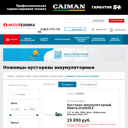
ИСКАТЬ
СТАТУС РЕМОНТА
8-800-775-79-
БАРНАУЛ
КАБИНЕТ
КОРЗИНА
00
СНЕГОУБОРОЧНАЯ
ПНЕВМО
САДОВАЯ
СТРОИТЕЛЬНОЕ
ЭЛЕКТРО
КАТАЛОГ
СИЛОВАЯ ТЕХНИКА
И ТЕПЛОВАЯ
ОБОРУДОВАНИЕ
ТЕХНИКА
ОБОРУДОВАНИЕ
ИНСТРУМЕНТ
ТЕХНИКА
Ножницы-кусторезы аккумуляторные
Главная
-
Садовая техника
-
Аккумуляторная садовая техника
-
Ножницы-кусторезы аккумуляторные
Сортировать:
По цене
По названию
Найдено 23 товара
Артикул:
DUH606Z
По акции
Нет на складе
Цена
Кусторез аккумуляторный
Makita DUH606Z
от
до
LXT, BL 18В, 320Вт, 60см, 4000рез/мин,
диам.раск.20мм, XPT
19 890 руб.
Бренд
Цена не является окончательной, точную цену и сроки
уточняйте у менеджера