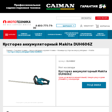
ИСКАТЬ
СТАТУС РЕМОНТА
8-800-775-79-
БАРНАУЛ
КАБИНЕТ
КОРЗИНА
00
СНЕГОУБОРОЧНАЯ
ПНЕВМО
САДОВАЯ
СТРОИТЕЛЬНОЕ
ЭЛЕКТРО
КАТАЛОГ
СИЛОВАЯ ТЕХНИКА
И ТЕПЛОВАЯ
ОБОРУДОВАНИЕ
ТЕХНИКА
ОБОРУДОВАНИЕ
ИНСТРУМЕНТ
ТЕХНИКА
Кусторез аккумуляторный Makita DUH606Z
Главная
-
Садовая техника
-
Аккумуляторная садовая техника
-
Ножницы-кусторезы аккумуляторные
-
Makita
-
Кусторез аккумуляторный Makita DUH606Z
Артикул:
DUH606Z
Нет на складе
Кусторез аккумуляторный Makita
DUH606Z
Цена не является окончательной, точную цену и сроки
уточняйте у менеджера
ПОД ЗАКАЗ
Наведите для увеличения картинки