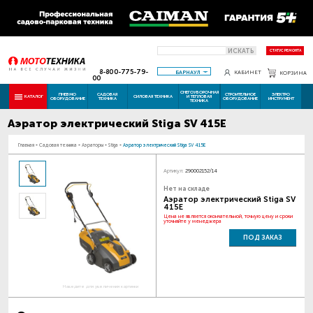
ИСКАТЬ
СТАТУС РЕМОНТА
8-800-775-79-
БАРНАУЛ
КАБИНЕТ
КОРЗИНА
00
СНЕГОУБОРОЧНАЯ
ПНЕВМО
САДОВАЯ
СТРОИТЕЛЬНОЕ
ЭЛЕКТРО
КАТАЛОГ
СИЛОВАЯ ТЕХНИКА
И ТЕПЛОВАЯ
ОБОРУДОВАНИЕ
ТЕХНИКА
ОБОРУДОВАНИЕ
ИНСТРУМЕНТ
ТЕХНИКА
Аэратор электрический Stiga SV 415E
Главная
-
Садовая техника
-
Аэраторы
-
Stiga
-
Аэратор электрический Stiga SV 415E
Артикул:
290002152/14
Нет на складе
Аэратор электрический Stiga SV
415E
Цена не является окончательной, точную цену и сроки
уточняйте у менеджера
ПОД ЗАКАЗ
Наведите для увеличения картинки