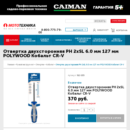
ИСКАТЬ
СТАТУС РЕМОНТА
8-800-775-79-
БАРНАУЛ
КАБИНЕТ
КОРЗИНА
00
СНЕГОУБОРОЧНАЯ
ПНЕВМО
САДОВАЯ
СТРОИТЕЛЬНОЕ
ЭЛЕКТРО
КАТАЛОГ
СИЛОВАЯ ТЕХНИКА
И ТЕПЛОВАЯ
ОБОРУДОВАНИЕ
ТЕХНИКА
ОБОРУДОВАНИЕ
ИНСТРУМЕНТ
ТЕХНИКА
Отвертка двухсторонняя PH 2хSL 6.0 мм 127 мм
POLYWOOD Кобальт CR-V
Главная
-
Ручной инструмент
-
Отвертки
-
Кобальт
-
Отвертка двухсторонняя PH 2хSL 6.0 мм 127 мм POLYWOOD Кобальт CR-V
Артикул:
912-205
В наличии
Отвертка двухсторонняя PH 2хSL
6.0 мм 127 мм POLYWOOD
Кобальт CR-V
370 руб.
Закажи на сайте со скидкой
Количество:
КУПИТЬ В 1 КЛИК
В КОРЗИНУ
Наведите для увеличения картинки