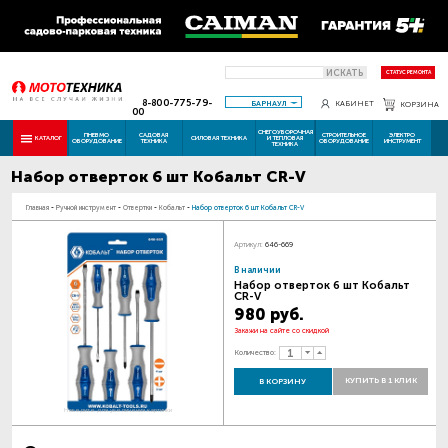
ИСКАТЬ
СТАТУС РЕМОНТА
8-800-775-79-
БАРНАУЛ
КАБИНЕТ
КОРЗИНА
00
СНЕГОУБОРОЧНАЯ
ПНЕВМО
САДОВАЯ
СТРОИТЕЛЬНОЕ
ЭЛЕКТРО
КАТАЛОГ
СИЛОВАЯ ТЕХНИКА
И ТЕПЛОВАЯ
ОБОРУДОВАНИЕ
ТЕХНИКА
ОБОРУДОВАНИЕ
ИНСТРУМЕНТ
ТЕХНИКА
Набор отверток 6 шт Кобальт CR-V
Главная
-
Ручной инструмент
-
Отвертки
-
Кобальт
-
Набор отверток 6 шт Кобальт CR-V
Артикул:
646-669
В наличии
Набор отверток 6 шт Кобальт
CR-V
980 руб.
Закажи на сайте со скидкой
Количество:
КУПИТЬ В 1 КЛИК
В КОРЗИНУ
Наведите для увеличения картинки