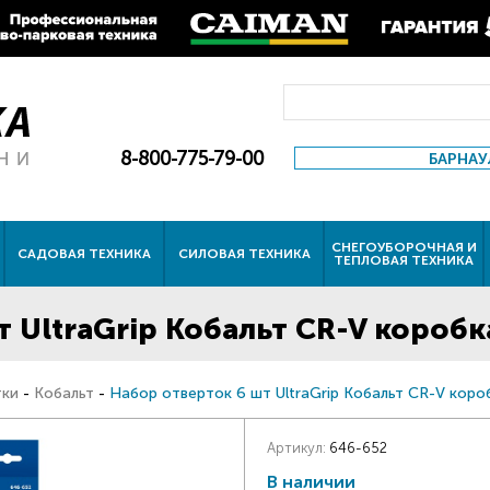
8-800-775-79-00
БАРНАУ
СНЕГОУБОРОЧНАЯ И
САДОВАЯ ТЕХНИКА
СИЛОВАЯ ТЕХНИКА
ТЕПЛОВАЯ ТЕХНИКА
 UltraGrip Кобальт CR-V коробк
тки
-
Кобальт
-
Набор отверток 6 шт UltraGrip Кобальт CR-V коро
Артикул:
646-652
В наличии