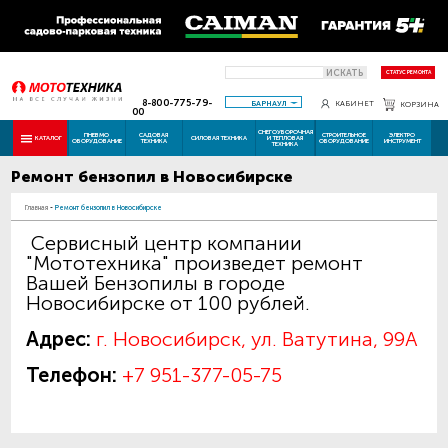
ИСКАТЬ
СТАТУС РЕМОНТА
8-800-775-79-
БАРНАУЛ
КАБИНЕТ
КОРЗИНА
00
СНЕГОУБОРОЧНАЯ
ПНЕВМО
САДОВАЯ
СТРОИТЕЛЬНОЕ
ЭЛЕКТРО
КАТАЛОГ
СИЛОВАЯ ТЕХНИКА
И ТЕПЛОВАЯ
ОБОРУДОВАНИЕ
ТЕХНИКА
ОБОРУДОВАНИЕ
ИНСТРУМЕНТ
ТЕХНИКА
Ремонт бензопил в Новосибирске
Главная
-
Ремонт бензопил в Новосибирске
Сервисный центр компании
"Мототехника" произведет ремонт
Вашей Бензопилы в городе
Новосибирске от 100 рублей.
Адрес:
г. Новосибирск, ул. Ватутина, 99А
Телефон:
+7 951-377-05-75