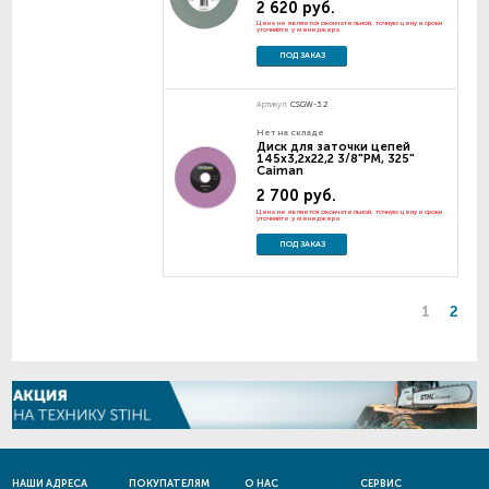
2 620 руб.
Цена не является окончательной, точную цену и сроки
уточняйте у менеджера
ПОД ЗАКАЗ
Артикул:
CSGW-3.2
Нет на складе
Диск для заточки цепей
145х3,2х22,2 3/8"РМ, 325"
Caiman
2 700 руб.
Цена не является окончательной, точную цену и сроки
уточняйте у менеджера
ПОД ЗАКАЗ
1
2
НАШИ АДРЕСА
ПОКУПАТЕЛЯМ
О НАС
СЕРВИС