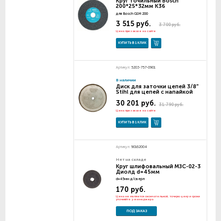
Круг точильный Bosch
200*25*32мм К36
для Bosch GSM 200
3 515 руб.
3 700 руб.
Цена при заказе на сайте
КУПИТЬ В 1 КЛИК
Артикул:
5203-757-0901
В наличии
Диск для заточки цепей 3/8"
Stihl для цепей с напайкой
30 201 руб.
31 790 руб.
Цена при заказе на сайте
КУПИТЬ В 1 КЛИК
Артикул:
90162004
Нет на складе
Круг шлифовальный МЗС-02-3
Диолд d=45мм
d=45мм д/сверл
170 руб.
Цена не является окончательной, точную цену и сроки
уточняйте у менеджера
ПОД ЗАКАЗ