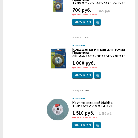
178мм/1/2"/5/8"/3/4"/7/8"/1"
780 руб.
820 руб.
Цена при заказе на сайте
КУПИТЬ В 1 КЛИК
Артикул:
773385
В наличии
Кордщетка мягкая для точил
Практика
200мм/1/2"/5/8"/3/4"/7/8"/1"
1 060 руб.
Цена при заказе на сайте
КУПИТЬ В 1 КЛИК
Артикул:
B51932
В наличии
Круг точильный Makita
150*16*12,7 мм GC120
1 510 руб.
1 590 руб.
Цена при заказе на сайте
КУПИТЬ В 1 КЛИК