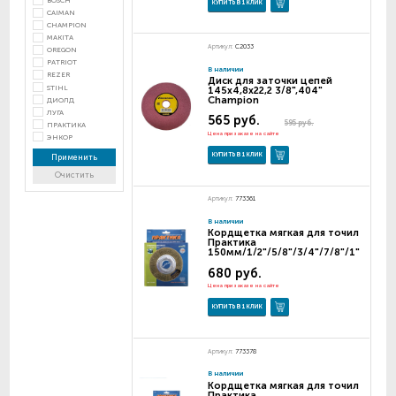
BOSCH
КУПИТЬ В 1 КЛИК
CAIMAN
CHAMPION
MAKITA
Артикул:
C2033
OREGON
PATRIOT
В наличии
REZER
Диск для заточки цепей
STIHL
145х4,8х22,2 3/8",404"
Champion
ДИОЛД
ЛУГА
565 руб.
595 руб.
ПРАКТИКА
Цена при заказе на сайте
ЭНКОР
КУПИТЬ В 1 КЛИК
Применить
Очистить
Артикул:
773361
В наличии
Кордщетка мягкая для точил
Практика
150мм/1/2"/5/8"/3/4"/7/8"/1"
680 руб.
Цена при заказе на сайте
КУПИТЬ В 1 КЛИК
Артикул:
773378
В наличии
Кордщетка мягкая для точил
Практика