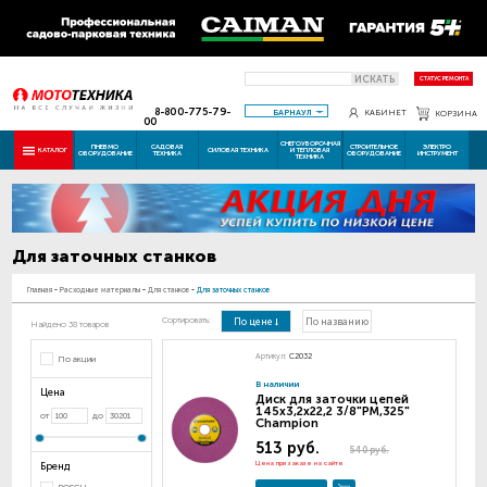
ИСКАТЬ
СТАТУС РЕМОНТА
8-800-775-79-
БАРНАУЛ
КАБИНЕТ
КОРЗИНА
00
СНЕГОУБОРОЧНАЯ
ПНЕВМО
САДОВАЯ
СТРОИТЕЛЬНОЕ
ЭЛЕКТРО
КАТАЛОГ
СИЛОВАЯ ТЕХНИКА
И ТЕПЛОВАЯ
ОБОРУДОВАНИЕ
ТЕХНИКА
ОБОРУДОВАНИЕ
ИНСТРУМЕНТ
ТЕХНИКА
Для заточных станков
Главная
-
Расходные материалы
-
Для станков
-
Для заточных станков
Сортировать:
По цене
По названию
Найдено 38 товаров
Артикул:
C2032
По акции
В наличии
Цена
Диск для заточки цепей
145х3,2х22,2 3/8"РМ,325"
от
до
Champion
513 руб.
540 руб.
Цена при заказе на сайте
Бренд