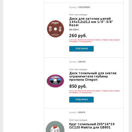
Артикул:
0301300009
Нет на складе
Диск для заточки цепей
145х3,2х22,2 мм 1/4"-3/8"
Rezer
EG-235-C
260 руб.
Цена не является окончательной, точную цену и сроки
уточняйте у менеджера
ПОД ЗАКАЗ
Артикул:
106549
Нет на складе
Диск точильный для снятия
ограничителя глубины
пропила Oregon
850 руб.
Цена не является окончательной, точную цену и сроки
уточняйте у менеджера
ПОД ЗАКАЗ
Артикул:
B51976
Нет на складе
Круг точильный 205*16*19
GC120 Makita для GB801