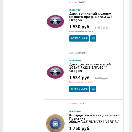
Артикул:
106547
В наличии
Диск точильный к цепям
низкого проф. шагом 3/8"
Oregon
1 530 руб.
1 610 руб.
Цена при заказе на сайте
КУПИТЬ В 1 КЛИК
Артикул:
106548
В наличии
Диск для заточки цепей
105х4,7х22,2 3/8",404"
Oregon
1 534 руб.
1 615 руб.
Цена при заказе на сайте
КУПИТЬ В 1 КЛИК
Артикул:
773392
В наличии
Кордщетка мягкая для точил
Практика
250мм/1/2"/5/8"/3/4"/7/8"/1"
1 750 руб.