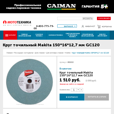
ИСКАТЬ
СТАТУС РЕМОНТА
8-800-775-79-
БАРНАУЛ
КАБИНЕТ
КОРЗИНА
00
СНЕГОУБОРОЧНАЯ
ПНЕВМО
САДОВАЯ
СТРОИТЕЛЬНОЕ
ЭЛЕКТРО
КАТАЛОГ
СИЛОВАЯ ТЕХНИКА
И ТЕПЛОВАЯ
ОБОРУДОВАНИЕ
ТЕХНИКА
ОБОРУДОВАНИЕ
ИНСТРУМЕНТ
ТЕХНИКА
Круг точильный Makita 150*16*12,7 мм GC120
Главная
-
Расходные материалы
-
Для станков
-
Для заточных станков
-
Makita
-
Круг точильный Makita 150*16*12,7 мм GC120
Артикул:
B51932
В наличии
Круг точильный Makita
150*16*12,7 мм GC120
1 510 руб.
1 590 руб.
Закажи на сайте со скидкой
Количество:
КУПИТЬ В 1 КЛИК
В КОРЗИНУ
Наведите для увеличения картинки