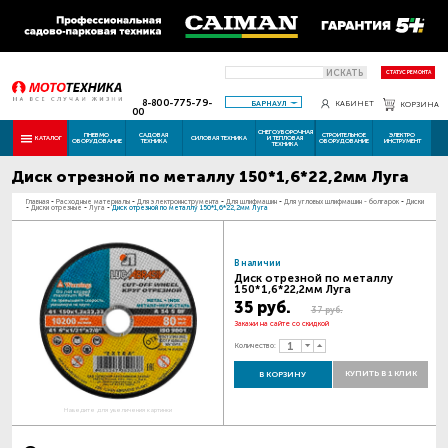
ИСКАТЬ
СТАТУС РЕМОНТА
8-800-775-79-
БАРНАУЛ
КАБИНЕТ
КОРЗИНА
00
СНЕГОУБОРОЧНАЯ
ПНЕВМО
САДОВАЯ
СТРОИТЕЛЬНОЕ
ЭЛЕКТРО
КАТАЛОГ
СИЛОВАЯ ТЕХНИКА
И ТЕПЛОВАЯ
ОБОРУДОВАНИЕ
ТЕХНИКА
ОБОРУДОВАНИЕ
ИНСТРУМЕНТ
ТЕХНИКА
Диск отрезной по металлу 150*1,6*22,2мм Луга
Главная
-
Расходные материалы
-
Для электроинструмента
-
Для шлифмашин
-
Для угловых шлифмашин - болгарок
-
Диски
-
Диски отрезные
-
Луга
-
Диск отрезной по металлу 150*1,6*22,2мм Луга
В наличии
Диск отрезной по металлу
150*1,6*22,2мм Луга
35 руб.
37 руб.
Закажи на сайте со скидкой
Количество:
КУПИТЬ В 1 КЛИК
В КОРЗИНУ
Наведите для увеличения картинки