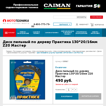
ИСКАТЬ
СТАТУС РЕМОНТА
8-800-775-79-
БАРНАУЛ
КАБИНЕТ
КОРЗИНА
00
СНЕГОУБОРОЧНАЯ
ПНЕВМО
САДОВАЯ
СТРОИТЕЛЬНОЕ
ЭЛЕКТРО
КАТАЛОГ
СИЛОВАЯ ТЕХНИКА
И ТЕПЛОВАЯ
ОБОРУДОВАНИЕ
ТЕХНИКА
ОБОРУДОВАНИЕ
ИНСТРУМЕНТ
ТЕХНИКА
Диск пильный по дереву Практика 130*20/16мм
Z20 Мастер
Главная
-
Расходные материалы
-
Для электроинструмента
-
Для электрических пил
-
Для торцовочных, дисковых пил
-
Диски
-
Диски пильные по дереву
-
Практика
-
Диск пильный по дереву Практика 130*20/16мм Z20 Мастер
Артикул:
030917
В наличии
Диск пильный по дереву
Практика 130*20/16мм Z20
Мастер
490 руб.
Закажи на сайте со скидкой
Количество:
КУПИТЬ В 1 КЛИК
В КОРЗИНУ
Наведите для увеличения картинки