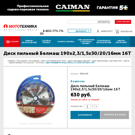
ИСКАТЬ
СТАТУС РЕМОНТА
8-800-775-79-
БАРНАУЛ
КАБИНЕТ
КОРЗИНА
00
СНЕГОУБОРОЧНАЯ
ПНЕВМО
САДОВАЯ
СТРОИТЕЛЬНОЕ
ЭЛЕКТРО
КАТАЛОГ
СИЛОВАЯ ТЕХНИКА
И ТЕПЛОВАЯ
ОБОРУДОВАНИЕ
ТЕХНИКА
ОБОРУДОВАНИЕ
ИНСТРУМЕНТ
ТЕХНИКА
Диск пильный Белмаш 190х2,3/1,5х30/20/16мм 16Т
Главная
-
Расходные материалы
-
Для электроинструмента
-
Для электрических пил
-
Для торцовочных, дисковых пил
-
Диски
-
Диски пильные по дереву
-
Белмаш
-
Диск пильный Белмаш 190х2,3/1,5х30/20/16мм 16Т
Артикул:
RD147A
В наличии
Диск пильный Белмаш
190х2,3/1,5х30/20/16мм 16Т
630 руб.
Закажи на сайте со скидкой
Количество:
КУПИТЬ В 1 КЛИК
В КОРЗИНУ
Наведите для увеличения картинки