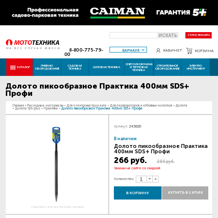
ИСКАТЬ
СТАТУС РЕМОНТА
8-800-775-79-
БАРНАУЛ
КАБИНЕТ
КОРЗИНА
00
СНЕГОУБОРОЧНАЯ
ПНЕВМО
САДОВАЯ
СТРОИТЕЛЬНОЕ
ЭЛЕКТРО
КАТАЛОГ
СИЛОВАЯ ТЕХНИКА
И ТЕПЛОВАЯ
ОБОРУДОВАНИЕ
ТЕХНИКА
ОБОРУДОВАНИЕ
ИНСТРУМЕНТ
ТЕХНИКА
Долото пикообразное Практика 400мм SDS+
Профи
Главная
-
Расходные материалы
-
Для электроинструмента
-
Для перфораторов и отбойных молотков
-
Долота
-
Долота SDS-plus
-
Практика
-
Долото пикообразное Практика 400мм SDS+ Профи
Артикул:
243820
В наличии
Долото пикообразное Практика
400мм SDS+ Профи
266 руб.
280 руб.
Закажи на сайте со скидкой
Количество:
КУПИТЬ В 1 КЛИК
В КОРЗИНУ
Наведите для увеличения картинки