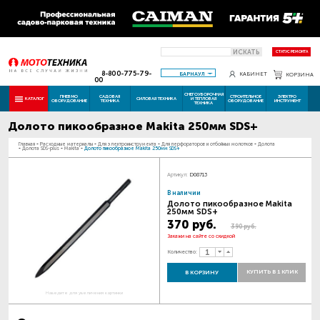
ИСКАТЬ
СТАТУС РЕМОНТА
8-800-775-79-
БАРНАУЛ
КАБИНЕТ
КОРЗИНА
00
СНЕГОУБОРОЧНАЯ
ПНЕВМО
САДОВАЯ
СТРОИТЕЛЬНОЕ
ЭЛЕКТРО
КАТАЛОГ
СИЛОВАЯ ТЕХНИКА
И ТЕПЛОВАЯ
ОБОРУДОВАНИЕ
ТЕХНИКА
ОБОРУДОВАНИЕ
ИНСТРУМЕНТ
ТЕХНИКА
Долото пикообразное Makita 250мм SDS+
Главная
-
Расходные материалы
-
Для электроинструмента
-
Для перфораторов и отбойных молотков
-
Долота
-
Долота SDS-plus
-
Makita
-
Долото пикообразное Makita 250мм SDS+
Артикул:
D08713
В наличии
Долото пикообразное Makita
250мм SDS+
370 руб.
390 руб.
Закажи на сайте со скидкой
Количество:
КУПИТЬ В 1 КЛИК
В КОРЗИНУ
Наведите для увеличения картинки