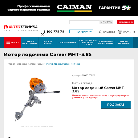
ИСКАТЬ
СТАТУС РЕМОНТА
8-800-775-79-
БАРНАУЛ
КАБИНЕТ
КОРЗИНА
00
СНЕГОУБОРОЧНАЯ
ПНЕВМО
САДОВАЯ
СТРОИТЕЛЬНОЕ
ЭЛЕКТРО
КАТАЛОГ
СИЛОВАЯ ТЕХНИКА
И ТЕПЛОВАЯ
ОБОРУДОВАНИЕ
ТЕХНИКА
ОБОРУДОВАНИЕ
ИНСТРУМЕНТ
ТЕХНИКА
Мотор лодочный Carver MHT-3.8S
Главная
-
Лодочные моторы
-
Carver
-
Мотор лодочный Carver MHT-3.8S
Артикул:
01.003.00025
Нет на складе
Мотор лодочный Carver MHT-
3.8S
Цена не является окончательной, точную цену и сроки
уточняйте у менеджера
ПОД ЗАКАЗ
Наведите для увеличения картинки