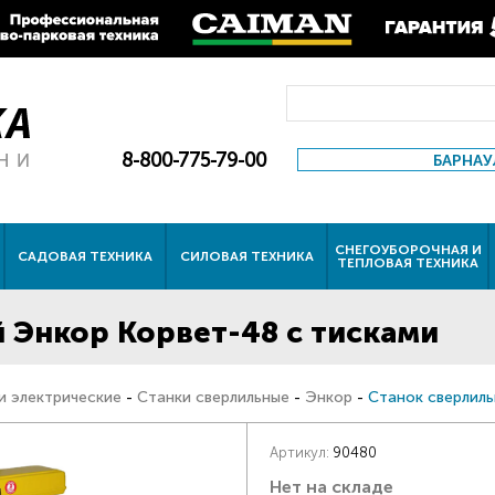
8-800-775-79-00
БАРНАУ
СНЕГОУБОРОЧНАЯ И
САДОВАЯ ТЕХНИКА
СИЛОВАЯ ТЕХНИКА
ТЕПЛОВАЯ ТЕХНИКА
 Энкор Корвет-48 с тисками
и электрические
-
Станки сверлильные
-
Энкор
-
Станок сверлиль
Артикул:
90480
Нет на складе