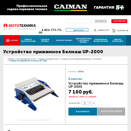
ИСКАТЬ
СТАТУС РЕМОНТА
8-800-775-79-
БАРНАУЛ
КАБИНЕТ
КОРЗИНА
00
СНЕГОУБОРОЧНАЯ
ПНЕВМО
САДОВАЯ
СТРОИТЕЛЬНОЕ
ЭЛЕКТРО
КАТАЛОГ
СИЛОВАЯ ТЕХНИКА
И ТЕПЛОВАЯ
ОБОРУДОВАНИЕ
ТЕХНИКА
ОБОРУДОВАНИЕ
ИНСТРУМЕНТ
ТЕХНИКА
Устройство прижимное Белмаш UP-2000
Главная
-
Электроинструмент
-
Станки электрические
-
Станки деревообрабатывающие
-
Белмаш
-
Устройство прижимное Белмаш UP-2000
Артикул:
D001A
В наличии
Устройство прижимное Белмаш
UP-2000
7 100 руб.
Закажи на сайте со скидкой
Количество:
КУПИТЬ В 1 КЛИК
В КОРЗИНУ
Наведите для увеличения картинки