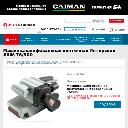
ИСКАТЬ
СТАТУС РЕМОНТА
8-800-775-79-
БАРНАУЛ
КАБИНЕТ
КОРЗИНА
00
СНЕГОУБОРОЧНАЯ
ПНЕВМО
САДОВАЯ
СТРОИТЕЛЬНОЕ
ЭЛЕКТРО
КАТАЛОГ
СИЛОВАЯ ТЕХНИКА
И ТЕПЛОВАЯ
ОБОРУДОВАНИЕ
ТЕХНИКА
ОБОРУДОВАНИЕ
ИНСТРУМЕНТ
ТЕХНИКА
Машинка шлифовальная ленточная Интерскол
ЛШМ 76/900
Главная
-
Электроинструмент
-
Шлифовальные машины
-
Ленточные шлифмашины
-
Машинка шлифовальная ленточная Интерскол ЛШМ 76/900
Артикул:
16.1.0.00
Нет на складе
Машинка шлифовальная
ленточная Интерскол ЛШМ
76/900
Цена не является окончательной, точную цену и сроки
уточняйте у менеджера
ПОД ЗАКАЗ
Наведите для увеличения картинки