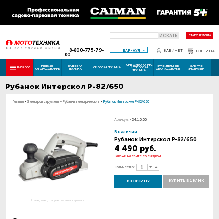
ИСКАТЬ
СТАТУС РЕМОНТА
8-800-775-79-
БАРНАУЛ
КАБИНЕТ
КОРЗИНА
00
СНЕГОУБОРОЧНАЯ
ПНЕВМО
САДОВАЯ
СТРОИТЕЛЬНОЕ
ЭЛЕКТРО
КАТАЛОГ
СИЛОВАЯ ТЕХНИКА
И ТЕПЛОВАЯ
ОБОРУДОВАНИЕ
ТЕХНИКА
ОБОРУДОВАНИЕ
ИНСТРУМЕНТ
ТЕХНИКА
Рубанок Интерскол Р-82/650
Главная
-
Электроинструмент
-
Рубанки электрические
-
Рубанок Интерскол Р-82/650
Артикул:
424.1.0.00
В наличии
Рубанок Интерскол Р-82/650
4 490 руб.
Закажи на сайте со скидкой
Количество:
КУПИТЬ В 1 КЛИК
В КОРЗИНУ
Наведите для увеличения картинки