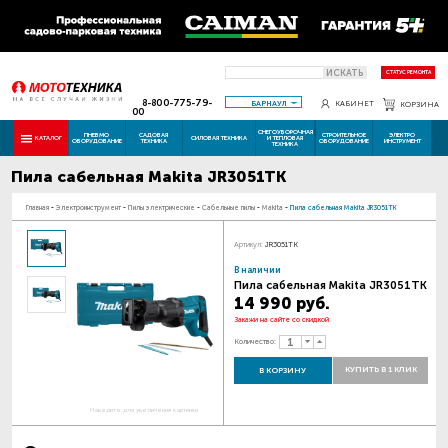
ИСКАТЬ
СТАТУС РЕМОНТА
8-800-775-79-
БАРНАУЛ
КАБИНЕТ
КОРЗИНА
00
СНЕГОУБОРОЧНАЯ
ПНЕВМО
САДОВАЯ
СТРОИТЕЛЬНОЕ
ЭЛЕКТРО
КАТАЛОГ
СИЛОВАЯ ТЕХНИКА
И ТЕПЛОВАЯ
ОБОРУДОВАНИЕ
ТЕХНИКА
ОБОРУДОВАНИЕ
ИНСТРУМЕНТ
ТЕХНИКА
Пила сабельная Makita JR3051TK
Главная
-
Электроинструмент
-
Пилы электрические
-
Сабельные пилы
-
Makita
-
Пила сабельная Makita JR3051TK
Артикул:
JR3051TK
В наличии
Пила сабельная Makita JR3051TK
14 990 руб.
Закажи на сайте со скидкой
Количество:
КУПИТЬ В 1 КЛИК
В КОРЗИНУ
Наведите для увеличения картинки