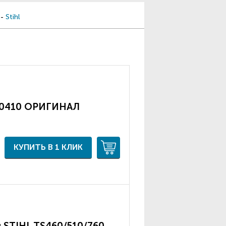
-
Stihl
030410 ОРИГИНАЛ
КУПИТЬ В 1 КЛИК
 STIHL TS460/510/760