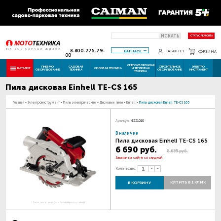
ИСКАТЬ
СТАТУС РЕМОНТА
8-800-775-79-
БАРНАУЛ
КАБИНЕТ
КОРЗИНА
00
СНЕГОУБОРОЧНАЯ
ПНЕВМО
САДОВАЯ
СТРОИТЕЛЬНОЕ
ЭЛЕКТРО
КАТАЛОГ
СИЛОВАЯ ТЕХНИКА
И ТЕПЛОВАЯ
ОБОРУДОВАНИЕ
ТЕХНИКА
ОБОРУДОВАНИЕ
ИНСТРУМЕНТ
ТЕХНИКА
Пила дисковая Einhell TE-CS 165
Главная
-
Электроинструмент
-
Пилы электрические
-
Дисковые пилы
-
Einhell
-
Пила дисковая Einhell TE-CS 165
Артикул:
4331010
В наличии
Пила дисковая Einhell TE-CS 165
6 690 руб.
8 699 руб.
Закажи на сайте со скидкой
Количество:
КУПИТЬ В 1 КЛИК
В КОРЗИНУ
Наведите для увеличения картинки