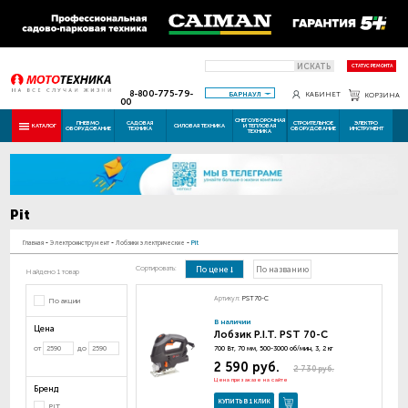
ИСКАТЬ
СТАТУС РЕМОНТА
8-800-775-79-
БАРНАУЛ
КАБИНЕТ
КОРЗИНА
00
СНЕГОУБОРОЧНАЯ
ПНЕВМО
САДОВАЯ
СТРОИТЕЛЬНОЕ
ЭЛЕКТРО
КАТАЛОГ
СИЛОВАЯ ТЕХНИКА
И ТЕПЛОВАЯ
ОБОРУДОВАНИЕ
ТЕХНИКА
ОБОРУДОВАНИЕ
ИНСТРУМЕНТ
ТЕХНИКА
Pit
Главная
-
Электроинструмент
-
Лобзики электрические
-
Pit
Сортировать:
По цене
По названию
Найдено 1 товар
Артикул:
PST70-C
По акции
В наличии
Цена
Лобзик P.I.T. PST 70-C
от
до
700 Вт, 70 мм, 500-3000 об/мин, 3, 2 кг
2 590 руб.
2 730 руб.
Цена при заказе на сайте
Бренд
КУПИТЬ В 1 КЛИК
PIT