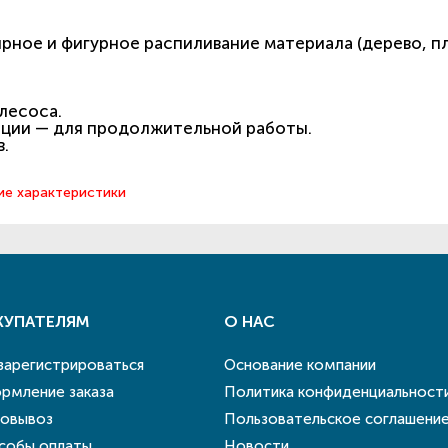
ное и фигурное распиливание материала (дерево, пл
лесоса.
ации — для продолжительной работы.
в.
ие характеристики
КУПАТЕЛЯМ
О НАС
 зарегистрироваться
Основание компании
рмление заказа
Политика конфиденциальност
овывоз
Пользовательское соглашени
собы оплаты
Новости