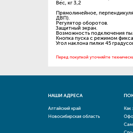
Вес, кг 3,2
Прямолинейное, перпендикуляр
ДВП).
Регулятор оборотов.
Защитный экран.
Возможность подключения пы
Кнопка пуска с режимом фикс
Угол наклона пилки 45 градусо
Перед покупкой уточняйте техническ
НАШИ АДРЕСА
ПО
Алтайский край
Как
Новосибирская область
Офо
Сам
Спо