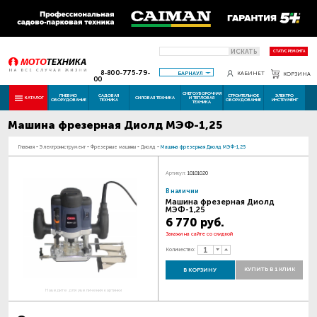
ИСКАТЬ
СТАТУС РЕМОНТА
8-800-775-79-
БАРНАУЛ
КАБИНЕТ
КОРЗИНА
00
СНЕГОУБОРОЧНАЯ
ПНЕВМО
САДОВАЯ
СТРОИТЕЛЬНОЕ
ЭЛЕКТРО
КАТАЛОГ
СИЛОВАЯ ТЕХНИКА
И ТЕПЛОВАЯ
ОБОРУДОВАНИЕ
ТЕХНИКА
ОБОРУДОВАНИЕ
ИНСТРУМЕНТ
ТЕХНИКА
Машина фрезерная Диолд МЭФ-1,25
Главная
-
Электроинструмент
-
Фрезерные машины
-
Диолд
-
Машина фрезерная Диолд МЭФ-1,25
Артикул:
10101020
В наличии
Машина фрезерная Диолд
МЭФ-1,25
6 770 руб.
Закажи на сайте со скидкой
Количество:
КУПИТЬ В 1 КЛИК
В КОРЗИНУ
Наведите для увеличения картинки