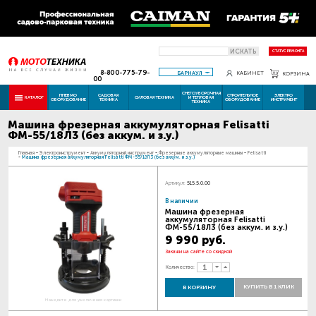
ИСКАТЬ
СТАТУС РЕМОНТА
8-800-775-79-
БАРНАУЛ
КАБИНЕТ
КОРЗИНА
00
СНЕГОУБОРОЧНАЯ
ПНЕВМО
САДОВАЯ
СТРОИТЕЛЬНОЕ
ЭЛЕКТРО
КАТАЛОГ
СИЛОВАЯ ТЕХНИКА
И ТЕПЛОВАЯ
ОБОРУДОВАНИЕ
ТЕХНИКА
ОБОРУДОВАНИЕ
ИНСТРУМЕНТ
ТЕХНИКА
Машина фрезерная аккумуляторная Felisatti
ФМ-55/18Л3 (без аккум. и з.у.)
Главная
-
Электроинструмент
-
Аккумуляторный инструмент
-
Фрезерные аккумуляторные машины
-
Felisatti
-
Машина фрезерная аккумуляторная Felisatti ФМ-55/18Л3 (без аккум. и з.у.)
Артикул:
515.5.0.00
В наличии
Машина фрезерная
аккумуляторная Felisatti
ФМ-55/18Л3 (без аккум. и з.у.)
9 990 руб.
Закажи на сайте со скидкой
Количество:
КУПИТЬ В 1 КЛИК
В КОРЗИНУ
Наведите для увеличения картинки