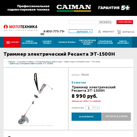
ИСКАТЬ
СТАТУС РЕМОНТА
8-800-775-79-
БАРНАУЛ
КАБИНЕТ
КОРЗИНА
00
СНЕГОУБОРОЧНАЯ
ПНЕВМО
САДОВАЯ
СТРОИТЕЛЬНОЕ
ЭЛЕКТРО
КАТАЛОГ
СИЛОВАЯ ТЕХНИКА
И ТЕПЛОВАЯ
ОБОРУДОВАНИЕ
ТЕХНИКА
ОБОРУДОВАНИЕ
ИНСТРУМЕНТ
ТЕХНИКА
Триммер электрический Ресанта ЭТ-1500Н
Главная
-
Садовая техника
-
Газонокосилки и триммеры
-
Триммеры электрические
-
Ресанта
-
Триммер электрический Ресанта ЭТ-1500Н
Артикул:
70/1/23
В наличии
Триммер электрический
Ресанта ЭТ-1500Н
8 990 руб.
Закажи на сайте со скидкой
Количество:
КУПИТЬ В 1 КЛИК
В КОРЗИНУ
Наведите для увеличения картинки