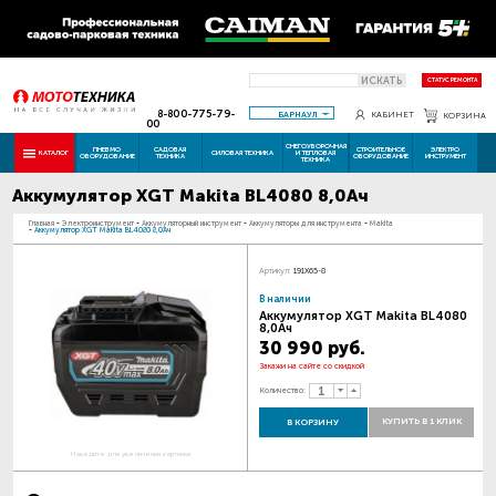
ИСКАТЬ
СТАТУС РЕМОНТА
8-800-775-79-
БАРНАУЛ
КАБИНЕТ
КОРЗИНА
00
СНЕГОУБОРОЧНАЯ
ПНЕВМО
САДОВАЯ
СТРОИТЕЛЬНОЕ
ЭЛЕКТРО
КАТАЛОГ
СИЛОВАЯ ТЕХНИКА
И ТЕПЛОВАЯ
ОБОРУДОВАНИЕ
ТЕХНИКА
ОБОРУДОВАНИЕ
ИНСТРУМЕНТ
ТЕХНИКА
Аккумулятор XGT Makita BL4080 8,0Ач
Главная
-
Электроинструмент
-
Аккумуляторный инструмент
-
Аккумуляторы для инструмента
-
Makita
-
Аккумулятор XGT Makita BL4080 8,0Ач
Артикул:
191X65-8
В наличии
Аккумулятор XGT Makita BL4080
8,0Ач
30 990 руб.
Закажи на сайте со скидкой
Количество:
КУПИТЬ В 1 КЛИК
В КОРЗИНУ
Наведите для увеличения картинки