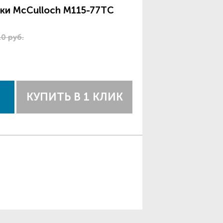
лки McCulloch М115-77ТС
10 руб.
КУПИТЬ В 1 КЛИК