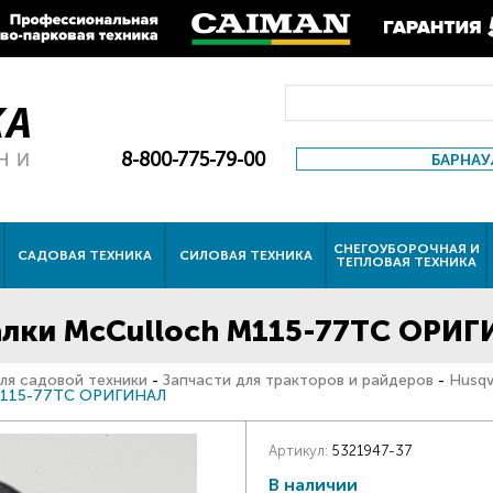
8-800-775-79-00
БАРНАУ
СНЕГОУБОРОЧНАЯ И
САДОВАЯ ТЕХНИКА
СИЛОВАЯ ТЕХНИКА
ТЕПЛОВАЯ ТЕХНИКА
алки McCulloch М115-77ТС ОРИ
ля садовой техники
-
Запчасти для тракторов и райдеров
-
Husqv
h М115-77ТС ОРИГИНАЛ
Артикул:
5321947-37
В наличии