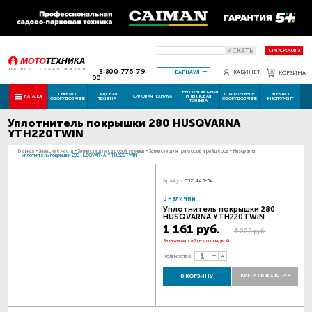
ИСКАТЬ
СТАТУС РЕМОНТА
8-800-775-79-
БАРНАУЛ
КАБИНЕТ
КОРЗИНА
00
СНЕГОУБОРОЧНАЯ
ПНЕВМО
САДОВАЯ
СТРОИТЕЛЬНОЕ
ЭЛЕКТРО
КАТАЛОГ
СИЛОВАЯ ТЕХНИКА
И ТЕПЛОВАЯ
ОБОРУДОВАНИЕ
ТЕХНИКА
ОБОРУДОВАНИЕ
ИНСТРУМЕНТ
ТЕХНИКА
Уплотнитель покрышки 280 HUSQVARNA
YTH220TWIN
Главная
-
Запасные части
-
Запчасти для садовой техники
-
Запчасти для тракторов и райдеров
-
Husqvarna
-
Уплотнитель покрышки 280 HUSQVARNA YTH220TWIN
Артикул:
5321443-34
В наличии
Уплотнитель покрышки 280
HUSQVARNA YTH220TWIN
1 161 руб.
1 222 руб.
Закажи на сайте со скидкой
Количество:
КУПИТЬ В 1 КЛИК
В КОРЗИНУ