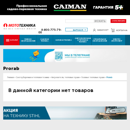
ИСКАТЬ
СТАТУС РЕМОНТА
8-800-775-79-
БАРНАУЛ
КАБИНЕТ
КОРЗИНА
00
СНЕГОУБОРОЧНАЯ
ПНЕВМО
САДОВАЯ
СТРОИТЕЛЬНОЕ
ЭЛЕКТРО
КАТАЛОГ
СИЛОВАЯ ТЕХНИКА
И ТЕПЛОВАЯ
ОБОРУДОВАНИЕ
ТЕХНИКА
ОБОРУДОВАНИЕ
ИНСТРУМЕНТ
ТЕХНИКА
Prorab
Главная
-
Снегоуборочная и тепловая техника
-
Нагреватели, тепловые пушки
-
Газовые тепловые пушки
-
Prorab
В данной категории нет товаров