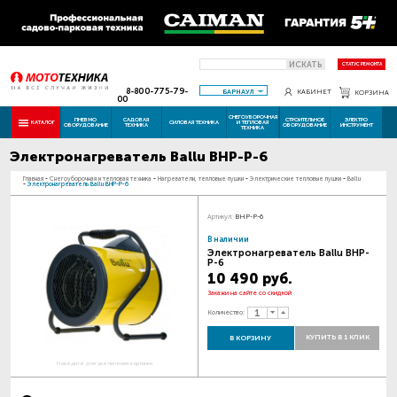
ИСКАТЬ
СТАТУС РЕМОНТА
8-800-775-79-
БАРНАУЛ
КАБИНЕТ
КОРЗИНА
00
СНЕГОУБОРОЧНАЯ
ПНЕВМО
САДОВАЯ
СТРОИТЕЛЬНОЕ
ЭЛЕКТРО
КАТАЛОГ
СИЛОВАЯ ТЕХНИКА
И ТЕПЛОВАЯ
ОБОРУДОВАНИЕ
ТЕХНИКА
ОБОРУДОВАНИЕ
ИНСТРУМЕНТ
ТЕХНИКА
Электронагреватель Ballu BHP-P-6
Главная
-
Снегоуборочная и тепловая техника
-
Нагреватели, тепловые пушки
-
Электрические тепловые пушки
-
Ballu
-
Электронагреватель Ballu BHP-P-6
Артикул:
BHP-P-6
В наличии
Электронагреватель Ballu BHP-
P-6
10 490 руб.
Закажи на сайте со скидкой
Количество:
КУПИТЬ В 1 КЛИК
В КОРЗИНУ
Наведите для увеличения картинки