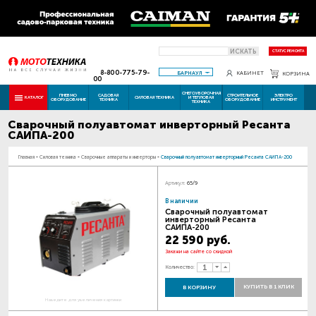
ИСКАТЬ
СТАТУС РЕМОНТА
8-800-775-79-
БАРНАУЛ
КАБИНЕТ
КОРЗИНА
00
СНЕГОУБОРОЧНАЯ
ПНЕВМО
САДОВАЯ
СТРОИТЕЛЬНОЕ
ЭЛЕКТРО
КАТАЛОГ
СИЛОВАЯ ТЕХНИКА
И ТЕПЛОВАЯ
ОБОРУДОВАНИЕ
ТЕХНИКА
ОБОРУДОВАНИЕ
ИНСТРУМЕНТ
ТЕХНИКА
Сварочный полуавтомат инверторный Ресанта
САИПА-200
Главная
-
Силовая техника
-
Сварочные аппараты и инверторы
-
Сварочный полуавтомат инверторный Ресанта САИПА-200
Артикул:
65/9
В наличии
Сварочный полуавтомат
инверторный Ресанта
САИПА-200
22 590 руб.
Закажи на сайте со скидкой
Количество:
КУПИТЬ В 1 КЛИК
В КОРЗИНУ
Наведите для увеличения картинки