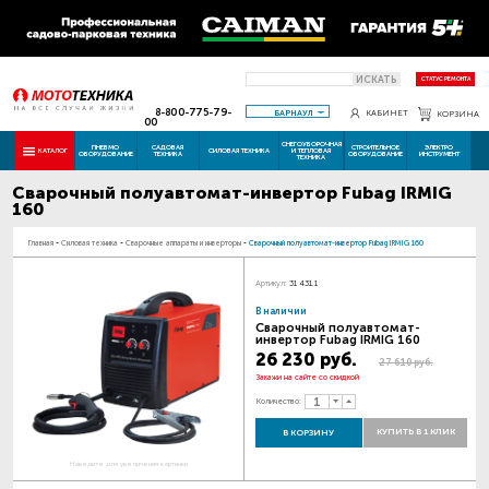
ИСКАТЬ
СТАТУС РЕМОНТА
8-800-775-79-
БАРНАУЛ
КАБИНЕТ
КОРЗИНА
00
СНЕГОУБОРОЧНАЯ
ПНЕВМО
САДОВАЯ
СТРОИТЕЛЬНОЕ
ЭЛЕКТРО
КАТАЛОГ
СИЛОВАЯ ТЕХНИКА
И ТЕПЛОВАЯ
ОБОРУДОВАНИЕ
ТЕХНИКА
ОБОРУДОВАНИЕ
ИНСТРУМЕНТ
ТЕХНИКА
Сварочный полуавтомат-инвертор Fubag IRMIG
160
Главная
-
Силовая техника
-
Сварочные аппараты и инверторы
-
Сварочный полуавтомат-инвертор Fubag IRMIG 160
Артикул:
31 431.1
В наличии
Сварочный полуавтомат-
инвертор Fubag IRMIG 160
26 230 руб.
27 610 руб.
Закажи на сайте со скидкой
Количество:
КУПИТЬ В 1 КЛИК
В КОРЗИНУ
Наведите для увеличения картинки