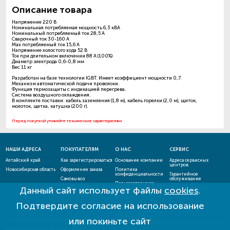
Описание товара
Напряжение 220 В
Номинальная потребляемая мощность 6,3 кВА
Номинальный потребляемый ток 28,5 А
Cварочный ток 30-160 А
Max потребляемый ток 15,6 А
Напряжение холостого хода 52 В
Ток при длительном включении 88 А (100%)
Диаметр электрода 0,6-0,8 мм
Вес 11 кг
Разработан на базе технологии IGBT. Имеет коэффициент мощности 0,7.
Механизм автоматической подачи проволоки.
Функция термозащиты с индикацией перегрева.
Система воздушного охлаждения.
В комплекте поставки: кабель заземления (1,8 м), кабель горелки (2,0 м), щиток,
молоток, щетка, катушка (200 г).
Перед покупкой уточняйте технические характеристики
НАШИ АДРЕСА
ПОКУПАТЕЛЯМ
О НАС
СЕРВИС
Алтайский край
Как зарегистрироваться
Основание компании
Адреса сервисных
центров
Новосибирская область
Оформление заказа
Политика
конфиденциальности
Гарантийное
Самовывоз
обслуживание
Пользовательское
Данный сайт использует файлы
cookies
.
Способы оплаты
соглашение
Проверить статус
ремонта
Новости
Подтвердите согласие на использование
Акции и скидки
Оставить отзыв
или покиньте сайт
ЕСТЬ ВОПРОСЫ? НАПИШИТЕ НАМ!
admin@mototehnika-gk.ru