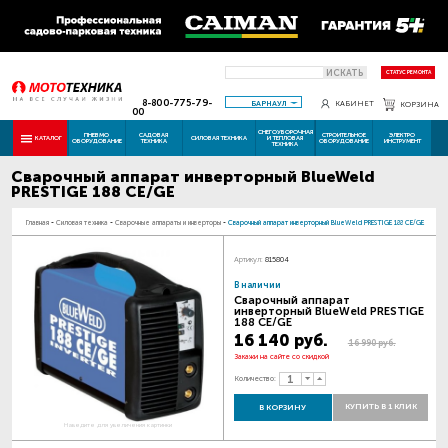
ИСКАТЬ
СТАТУС РЕМОНТА
8-800-775-79-
БАРНАУЛ
КАБИНЕТ
КОРЗИНА
00
СНЕГОУБОРОЧНАЯ
ПНЕВМО
САДОВАЯ
СТРОИТЕЛЬНОЕ
ЭЛЕКТРО
КАТАЛОГ
СИЛОВАЯ ТЕХНИКА
И ТЕПЛОВАЯ
ОБОРУДОВАНИЕ
ТЕХНИКА
ОБОРУДОВАНИЕ
ИНСТРУМЕНТ
ТЕХНИКА
Сварочный аппарат инверторный BlueWeld
PRESTIGE 188 СЕ/GE
Главная
-
Силовая техника
-
Сварочные аппараты и инверторы
-
Сварочный аппарат инверторный BlueWeld PRESTIGE 188 СЕ/GE
Артикул:
815804
В наличии
Сварочный аппарат
инверторный BlueWeld PRESTIGE
188 СЕ/GE
16 140 руб.
16 990 руб.
Закажи на сайте со скидкой
Количество:
КУПИТЬ В 1 КЛИК
В КОРЗИНУ
Наведите для увеличения картинки