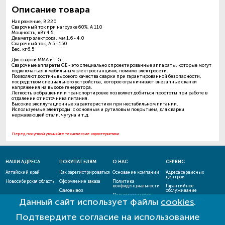
Описание товара
Напряжение, В 220
Сварочный ток при нагрузке 60%, А 110
Мощность, кВт 4.5
Диаметр электрода, мм 1.6 - 4.0
Сварочный ток, А 5 - 150
Вес, кг 6.5
Для сварки MMA и TIG.
Сварочные аппараты GE - это специально спроектированные аппараты, которые могут
подключаться к мобильным электростанциям, помимо электросети.
Позволяют достичь высокого качества сварки при гарантированной безопасности,
посредством специального устройства, которое ограничивает внезапные скачки
напряжения на выходе генератора.
Легкость в обращении и транспортировке позволяет добиться простоты при работе в
отдалении от источника питания.
Высокие эксплутационные характеристики при нестабильном питании.
Используемые электроды: с основным и рутиловым покрытием, для сварки
нержавеющей стали, чугуна и т.д.
Перед покупкой уточняйте технические характеристики
НАШИ АДРЕСА
ПОКУПАТЕЛЯМ
О НАС
СЕРВИС
Алтайский край
Как зарегистрироваться
Основание компании
Адреса сервисных
центров
Новосибирская область
Оформление заказа
Политика
конфиденциальности
Гарантийное
Самовывоз
обслуживание
Пользовательское
Данный сайт использует файлы
cookies
.
Способы оплаты
соглашение
Проверить статус
ремонта
Новости
Подтвердите согласие на использование
Акции и скидки