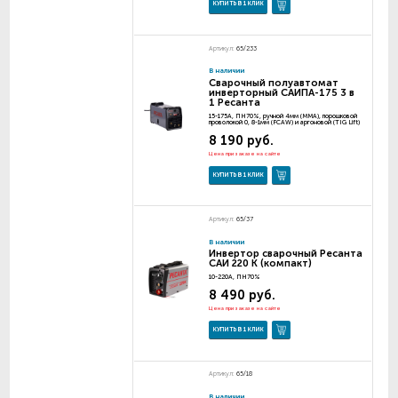
КУПИТЬ В 1 КЛИК
Артикул:
65/233
В наличии
Сварочный полуавтомат
инверторный САИПА-175 3 в
1 Ресанта
15-175A, ПН70%, ручной 4мм (MMA), порошковой
проволокой 0, 8-1мм (FCAW) и аргоновой (TIG Lift)
8 190 руб.
Цена при заказе на сайте
КУПИТЬ В 1 КЛИК
Артикул:
65/37
В наличии
Инвертор сварочный Ресанта
САИ 220 К (компакт)
10-220А, ПН70%
8 490 руб.
Цена при заказе на сайте
КУПИТЬ В 1 КЛИК
Артикул:
65/18
В наличии