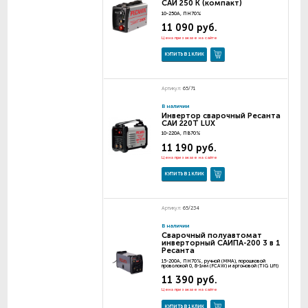
САИ 250 К (компакт)
10-250А, ПН70%
11 090 руб.
Цена при заказе на сайте
КУПИТЬ В 1 КЛИК
Артикул:
65/71
В наличии
Инвертор сварочный Ресанта
САИ 220T LUX
10-220А, ПВ70%
11 190 руб.
Цена при заказе на сайте
КУПИТЬ В 1 КЛИК
Артикул:
65/234
В наличии
Сварочный полуавтомат
инверторный САИПА-200 3 в 1
Ресанта
15-200A, ПН70%, ручной (MMA), порошковой
проволокой 0, 8-1мм (FCAW) и аргоновой (TIG Lift)
11 390 руб.
Цена при заказе на сайте
КУПИТЬ В 1 КЛИК