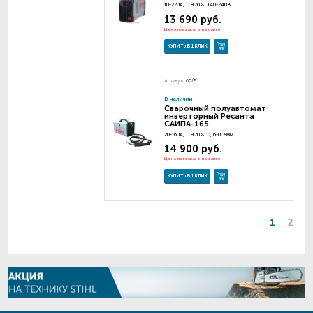
10-220А, ПН70%, 140-240В
13 690 руб.
Цена при заказе на сайте
КУПИТЬ В 1 КЛИК
Артикул:
65/8
В наличии
Сварочный полуавтомат
инверторный Ресанта
САИПА-165
20-160A, ПН70%, 0, 6-0, 8мм
14 900 руб.
Цена при заказе на сайте
КУПИТЬ В 1 КЛИК
1
2