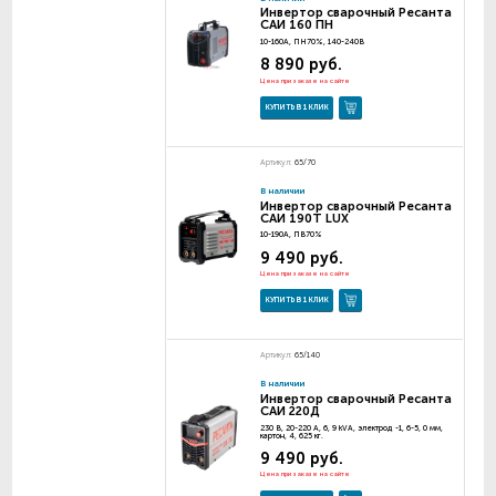
Инвертор сварочный Ресанта
САИ 160 ПН
10-160А, ПН70%, 140-240В
8 890 руб.
Цена при заказе на сайте
КУПИТЬ В 1 КЛИК
Артикул:
65/70
В наличии
Инвертор сварочный Ресанта
САИ 190T LUX
10-190А, ПВ70%
9 490 руб.
Цена при заказе на сайте
КУПИТЬ В 1 КЛИК
Артикул:
65/140
В наличии
Инвертор сварочный Ресанта
САИ 220Д
230 В, 20-220 А, 6, 9 kVA, электрод -1, 6-5, 0 мм,
картон, 4, 625 кг.
9 490 руб.
Цена при заказе на сайте