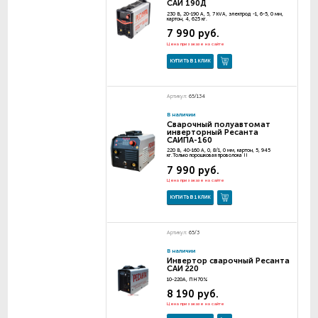
САИ 190Д
230 В, 20-190 А, 5, 7 kVA, электрод -1, 6-5, 0 мм,
картон, 4, 625 кг.
7 990 руб.
Цена при заказе на сайте
КУПИТЬ В 1 КЛИК
Артикул:
65/134
В наличии
Сварочный полуавтомат
инверторный Ресанта
САИПА-160
220 В, 40-160 А, 0, 8/1, 0 мм, картон, 5, 945
кг.Только порошковая проволока !!
7 990 руб.
Цена при заказе на сайте
КУПИТЬ В 1 КЛИК
Артикул:
65/3
В наличии
Инвертор сварочный Ресанта
САИ 220
10-220А, ПН70%
8 190 руб.
Цена при заказе на сайте