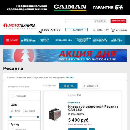
ИСКАТЬ
СТАТУС РЕМОНТА
8-800-775-79-
БАРНАУЛ
КАБИНЕТ
КОРЗИНА
00
СНЕГОУБОРОЧНАЯ
ПНЕВМО
САДОВАЯ
СТРОИТЕЛЬНОЕ
ЭЛЕКТРО
КАТАЛОГ
СИЛОВАЯ ТЕХНИКА
И ТЕПЛОВАЯ
ОБОРУДОВАНИЕ
ТЕХНИКА
ОБОРУДОВАНИЕ
ИНСТРУМЕНТ
ТЕХНИКА
Ресанта
Главная
-
Силовая техника
-
Сварочные аппараты и инверторы
-
Ресанта
Сортировать:
По цене
По названию
Найдено 25 товаров
Артикул:
65/1
По акции
В наличии
Цена
Инвертор сварочный Ресанта
САИ 160
от
до
10-160А ПН70%
5 490 руб.
Бренд
Цена при заказе на сайте