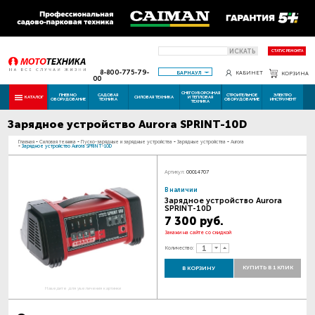
ИСКАТЬ
СТАТУС РЕМОНТА
8-800-775-79-
БАРНАУЛ
КАБИНЕТ
КОРЗИНА
00
СНЕГОУБОРОЧНАЯ
ПНЕВМО
САДОВАЯ
СТРОИТЕЛЬНОЕ
ЭЛЕКТРО
КАТАЛОГ
СИЛОВАЯ ТЕХНИКА
И ТЕПЛОВАЯ
ОБОРУДОВАНИЕ
ТЕХНИКА
ОБОРУДОВАНИЕ
ИНСТРУМЕНТ
ТЕХНИКА
Зарядное устройство Aurora SPRINT-10D
Главная
-
Силовая техника
-
Пуско-зарядные и зарядные устройства
-
Зарядные устройства
-
Aurora
-
Зарядное устройство Aurora SPRINT-10D
Артикул:
00014707
В наличии
Зарядное устройство Aurora
SPRINT-10D
7 300 руб.
Закажи на сайте со скидкой
Количество:
КУПИТЬ В 1 КЛИК
В КОРЗИНУ
Наведите для увеличения картинки