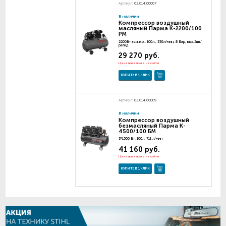
Артикул:
02.014.00007
В наличии
Компрессор воздушный
масляный Парма K-2200/100
РМ
2200Вт асинхр., 100л., 336л/мин, 8 Бар, вых.2шт/
рапид
29 270 руб.
Цена при заказе на сайте
КУПИТЬ В 1 КЛИК
Артикул:
02.014.00009
В наличии
Компрессор воздушный
безмасляный Парма K-
4500/100 БМ
3*1500 Вт, 100л, 711 л/мин
41 160 руб.
Цена при заказе на сайте
КУПИТЬ В 1 КЛИК