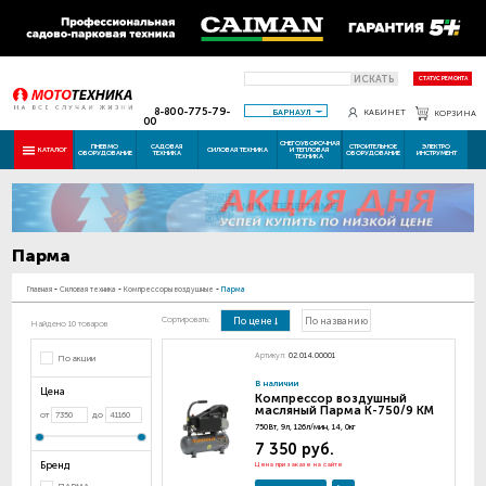
ИСКАТЬ
СТАТУС РЕМОНТА
8-800-775-79-
БАРНАУЛ
КАБИНЕТ
КОРЗИНА
00
СНЕГОУБОРОЧНАЯ
ПНЕВМО
САДОВАЯ
СТРОИТЕЛЬНОЕ
ЭЛЕКТРО
КАТАЛОГ
СИЛОВАЯ ТЕХНИКА
И ТЕПЛОВАЯ
ОБОРУДОВАНИЕ
ТЕХНИКА
ОБОРУДОВАНИЕ
ИНСТРУМЕНТ
ТЕХНИКА
Парма
Главная
-
Силовая техника
-
Компрессоры воздушные
-
Парма
Сортировать:
По цене
По названию
Найдено 10 товаров
Артикул:
02.014.00001
По акции
В наличии
Цена
Компрессор воздушный
масляный Парма K-750/9 KM
от
до
750Вт, 9л, 126л/мин, 14, 0кг
7 350 руб.
Бренд
Цена при заказе на сайте